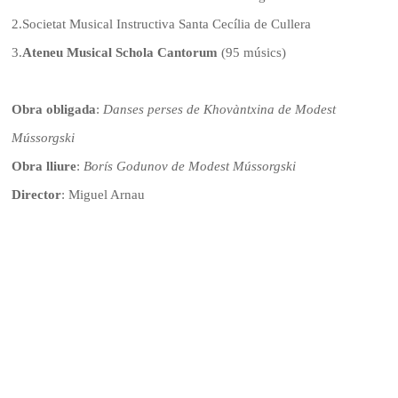
2.
Societat Musical Instructiva Santa Cecília de Cullera
3
.
A
teneu Musical Schola Cantorum
(95 músics)
Obra obligada
:
Danses perses de Khovàntxina de Modest
Mússorgski
Obra lliure
:
Borís Godunov de Modest Mússorgski
Director
: Miguel Arnau