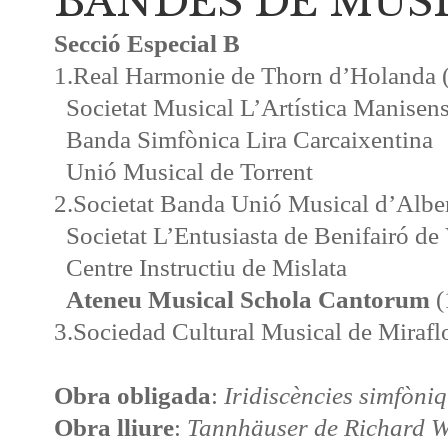
BANDES DE MÚSIC
Secció Especial B
1.
Real Harmonie de Thorn d’Holanda 
Societat Musical L’Artística Manisen
Banda Simfònica Lira Carcaixentina
Unió Musical de Torrent
2.
Societat Banda Unió Musical d’Albe
Societat L’Entusiasta de Benifairó de
Centre Instructiu de Mislata
Ateneu Musical Schola Cantorum
(
3.
Sociedad Cultural Musical de Mirafl
Obra obligada
:
Iridiscències simfòn
Obra lliure
:
Tannhäuser de Richard 