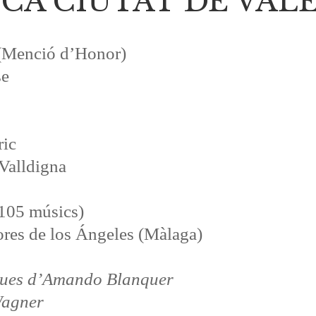
A CIUTAT DE VALÈN
(Menció d’Honor)
se
ric
 Valldigna
105 músics)
ores de los Ángeles (Màlaga)
iques d’Amando Blanquer
Wagner