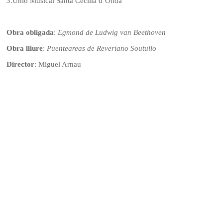
3.
Unió Musical Santa Cecília d’Onda
Obra obligada
:
Egmond de Ludwig van Beethoven
Obra lliure
:
Puenteareas de Reveriano Soutullo
Director
: Miguel Arnau